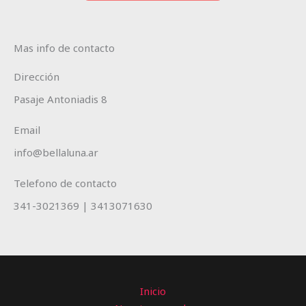
Mas info de contacto
Dirección
Pasaje Antoniadis 8
Email
info@bellaluna.ar
Telefono de contacto
341-3021369 | 3413071630
Inicio