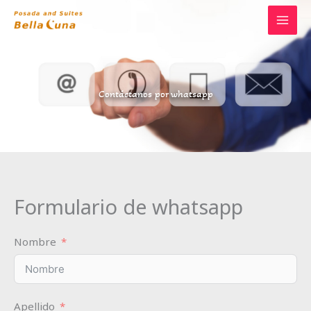
Ir
al
contenido
Contáctanos por whatsapp
Formulario de whatsapp
Nombre
Apellido